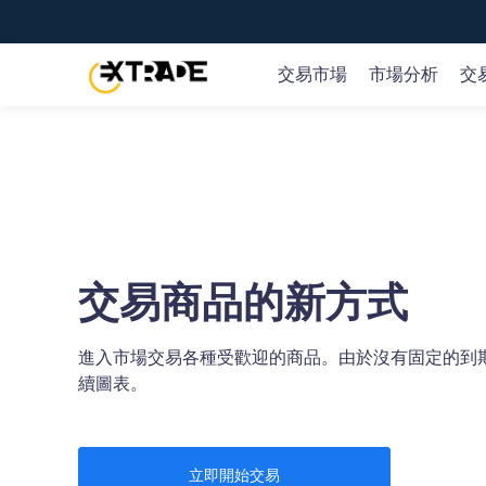
交易市場
市場分析
交
交易全球市場
市場新聞和研究
教育概況
關於EX TRADE
提供70+種交易產品，包括35+外匯貨幣對、黃金、石
隨時了解實時的市場觀點及機會，可操作的交易理念和
EX TRADE 在交易過程的每個階段為您提供幫助。
我們是值得信賴的在線交易提供商，通過我們創新性的
油、股票、指數、主流的加密貨幣等等。
業策略參考。
臺和應用程序，您可以交易全球金融市場。
概覽 >
交易商品的新方式
開戶
開戶
進入市場交易各種受歡迎的商品。由於沒有固定的到
或
或
嘗試免費模擬賬戶
嘗試免費模擬賬戶
續圖表。
立即開始交易