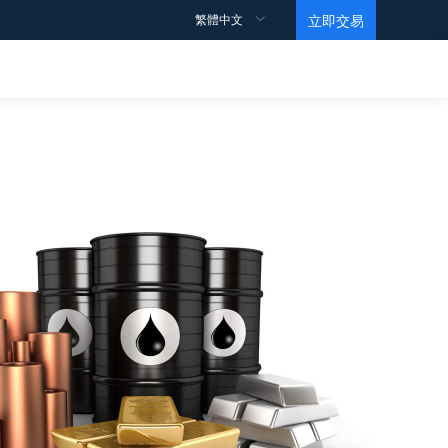
繁體中文
立即交易
交易規則
支持
觀點
教育視頻
合約細則
如何開戶？
點差
如何交易？
如何獲利？
數據
馬丁視頻
交易賬戶
常見問題
情緒指數
基礎
條款和條件
ECN帳戶
投行訂單
Level 1
高杠桿賬戶
黃金ETF持倉報告
Level 2
伊斯蘭賬戶
EIA原油報告