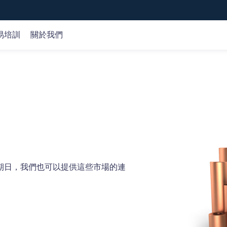
易培訓
關於我們
全球市場
市場分析
在線課程
公司
外匯
交易策略
基礎知識
關於我們
專
平
商品
交易機會
交易術語
客戶資金保護
指數
產品研究
認識產品
牌照監管
股票
財經日歷
認識交易
選擇我們
加密貨幣
市場分析
技術分析
期日，我們也可以提供這些市場的連