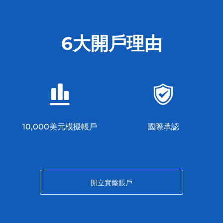
6大開戶理由
10,000美元模擬帳戶
國際承認
開立實盤賬戶