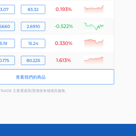
0.193%
null
3.07
83.32
-0.522%
null
.6660
2.6910
0.330%
null
5.19
15.24
1.613%
null
0.175
80.225
查看我們的商品
 TRADE 主要通過買/賣價差來補償其服務。