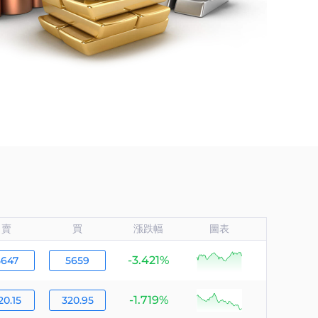
賣
買
漲跌幅
圖表
-3.421%
null
5647
5659
-1.719%
null
20.15
320.95