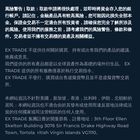
風險警告 | 取款：取款申請將很快處理，並即時將資金存入您的銀
行帳戶。請記住，金融產品具有較高風險，您可能因此損失全部本
金。保證金交易不一定適合所有投資者，請確保您完全了解所涉及
的風險。使用我們的服務之前，請考慮我們的風險警告、條款和條
件。交易者並不擁有交易標的資產及相關權益。
EX TRADE 不提供任何關於購買、持有或出售我們的產品的建議、
推薦或意見。
我們提供的所有產品都是以全球資產作為基礎的場外衍生品。 EX
TRADE 提供的所有服務僅基於執行交易指令。
EX TRADE 不發行、購買或出售虛擬貨幣且並不是虛擬貨幣交易
所。
本網站資訊不針對美國，新加坡，香港，比利時，伊朗，北朝鮮的
居民；本網站資訊也不適合由於其發布或使用而違反當地法律或法
規的任何國家或司法管轄區的任何人使用。
EX TRADE 集團註冊於開曼群島，註冊地址：3th Floor Ellen
Skelton Building 3076 Sir Francis Drake Highway Road
Town, Tortola ritish Virgin Islands VG1110。