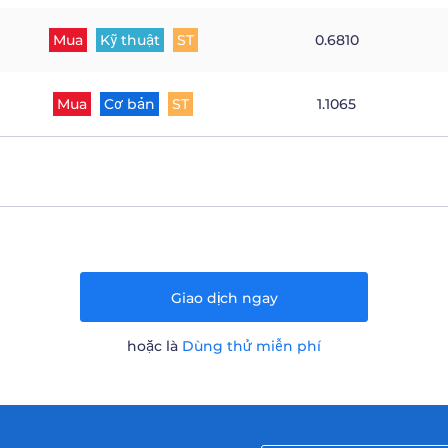
Mua
Kỹ thuật
ST
0.6810
Mua
Cơ bản
ST
1.1065
Giao dịch ngay
hoặc là
Dùng thử miễn phí