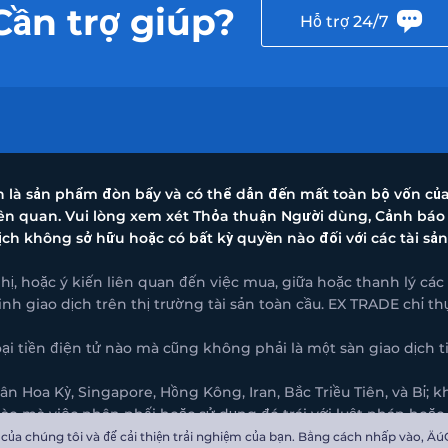
Cần trợ giúp?
Hỗ trợ 24/7
nh là sản phẩm đòn bẩy và có thể dẫn đến mất toàn bộ vốn củ
liên quan. Vui lòng xem xét Thỏa thuận Người dùng, Cảnh báo
ịch không sở hữu hoặc có bất kỳ quyền nào đối với các tài sản
ị, hoặc ý kiến liên quan đến việc mua, giữa hoặc thanh lý các
inh giao dịch trên thị trường tài sản toàn cầu. EX TRADE chỉ 
 tiền điện tử nào mà cũng không phải là một sàn giao dịch ti
 Hoa Kỳ, Singapore, Hồng Kông, Iran, Bắc Triều Tiên, và Bỉ;
nào mà việc phân phối hoặc sử dụng đó trái với luật pháp hoặc
 Tầng 3 tòa nhà Ellen Skelton 3076 Sir Francis Drake Highway R
ủa chúng tôi và để cải thiện trải nghiệm của bạn. Bằng cách nhấp vào‚ ÄúG