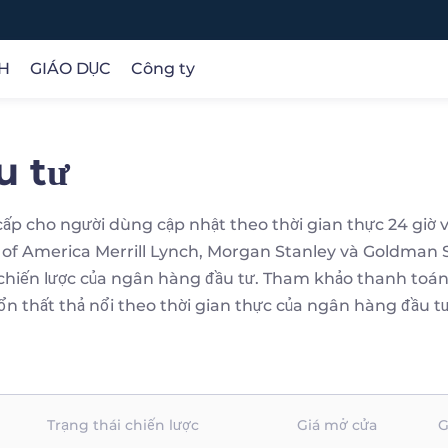
H
GIÁO DỤC
Công ty
u tư
CÔNG CỤ
PHÂN TÍCH
Các khóa học trực tuyến
CÔNG TY
Forex
Phân tích giao dịch
Căn bản
Về chúng tôi
Hàng hóa
Cơ hội
Điều kiện
Bảo vệ tiền của khách hàng
ơ
 cho người dùng cập nhật theo thời gian thực 24 giờ về c
Chỉ số
Nghiên cứu
Các sản phẩm
Giấy phép
g
 of America Merrill Lynch, Morgan Stanley và Goldman Sa
à
Cổ phiếu
Lịch kinh tế
Thương mại
chọn chúng tôi
và chiến lược của ngân hàng đầu tư. Tham khảo thanh toá
Tiền điện tử
Cơ bản
n thất thả nổi theo thời gian thực của ngân hàng đầu tư đ
Kỹ thuật
Trạng thái chiến lược
Giá mở cửa
G