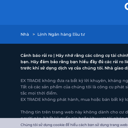
Nhà
>
Lệnh Ngân hàng Đầu tư
Cảnh báo rủi ro | Hãy nhớ rằng các công cụ tài chí
bạn. Hãy đảm bảo rằng bạn hiểu đầy đủ các rủi ro 
trước khi sử dụng dịch vụ của chúng tôi. Nhà giao d
EX TRADE không đưa ra bất kỳ lời khuyên, kháng ngh
Tất cả các sản phẩm của chúng tôi là công cụ phát s
tắc mọi thời điểm.
EX TRADE không phát hành, mua hoặc bán bất kỳ loại
Thông tin trên trang web này không dành cho cư dân
người nào ở bất kỳ quốc gia hoặc khu vực tài phán 
EX TRADE được đăng ký tại quần đảo Cayman, địa chỉ:
Chúng tôi sử dụng cookie để hiểu cách bạn sử dụng trang web c