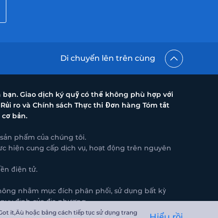
Di chuyển lên trên cùng
a bạn. Giao dịch ký quỹ có thể không phù hợp với
 Rủi ro và Chính sách Thực thi Đơn hàng Tóm tắt
 cơ bản.
 sản phẩm của chúng tôi.
thực hiện cung cấp dịch vụ, hoạt động trên nguyên
ền điện tử.
 không nhằm mục đích phân phối, sử dụng bất kỳ
 quy định của địa phương.
oad Town, Tortola British Virgin Islands VG1110.
ot it‚Äù hoặc bằng cách tiếp tục sử dụng trang
Hiểu rồi