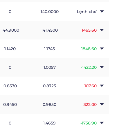
0
140.0000
Lệnh chờ
144.9000
141.4500
1465.60
1.1420
1.1745
-1848.60
0
1.0057
-1422.20
0.8570
0.8725
107.60
0.9450
0.9850
322.00
0
1.4659
-1756.90