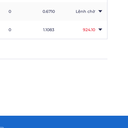
0
0.6710
Lệnh chờ
0
1.1083
924.10