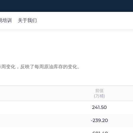
易培训
关于我们
全球市场
市场分析
在线课程
公司
外汇
交易策略
基础知识
关于我们
专
平
商品
交易机会
交易术语
客户资金保护
每周变化，反映了每周原油库存的变化。
指数
产品研究
认识产品
牌照监管
股票
财经日历
认识交易
选择我们
加密货币
市场分析
前值
技术分析
(万桶)
241.50
-239.20