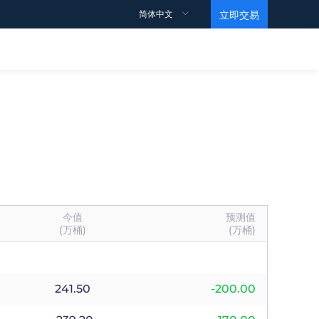
简体中文
立即交易
交易规则
支持
观点
教育视频
合约细则
如何开户？
点差
如何交易？
如何获利？
数据
马丁视频
交易账户
常见问题
情绪指数
基础
条款和条件
ECN帐户
投行订单
Level 1
今值
预测值
高杠杆账户
黄金ETF持仓报告
Level 2
(万桶)
(万桶)
伊斯兰账户
EIA原油报告
241.50
-200.00